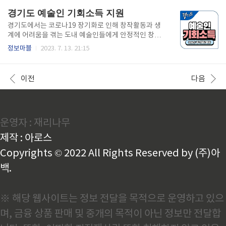
서 2. 1년 동안 신용 또는 체크카드, 현금 등을 사용한..
라에서도 가입자가 늘어나고 있다고 합니다. 기존의 SN
경기도 예술인 기회소득 지원
S와 차이점은 무엇인가요? 스레드는 인스타그램에서
쉽고 간편하게 가입할 수 있고, 인스타그램의 팔로워까
경기도에서는 코로나19 장기화로 인해 창작활동과 생
지 연동이 가능한 장점을 갖추고 있습니다. 가장 큰 차
계에 어려움을 겪는 도내 예술인들에게 안정적인 창작
이점은 친구추가 없이 관심사별로 그룹을 만들어 해당
환경을 제공하기 위해 애를 쓰고 있습니다. 예술인의 사
정보마블
2023. 7. 13. 21:15
그룹내 구성원끼리 서로 대화할 수 있다는 점이에요. 예
회적 가치를 있는 그대로 존중하며, 개인의 열정과 가치
를 들어 A라는 사람이 B라는 사람에게 "너 이거 봤
가 새로운 기회가 되는 공동체를 만들기 위해 '경기도
어?"라고 메시지를 보내면 B는 자신이 속한 그룹 내 C
예술인 기회소득'을 시작합니다. 문화예술인들은 창작
이전
다음
나 D에게 같은 내용을 ..
과 예술활동으로 사회적 가치를 창출하고 있지만, 정작
예술인들은 사회에서 받는 보상이 제대로 이루어지지
못하고 있습니다. 기회소득을 받는 예술인 중에 한류를
이끌어갈 스타가 나올지 모릅니다. 문화예술인들과 문
운영자 : 재리나무
화예술계 종사자들을 존중할 수 있는 사회가 만들어졌
으면 좋겠습니다. 예술인 기회소득이란? 예술인들이 예
제작 : 아로스
술을 포기하지 않고 활동을 할 수 있는 기회를 제공하
고, 사회적으로 인정받지 못했던 예술에 ..
Copyrights © 2022 All Rights Reserved by (주)아
백.
※ 해당 웹사이트는 정보 전달을 목적으로 운영하고 있으
며, 금융 상품 판매 및 중개의 목적이 아닌 정보만 전달합