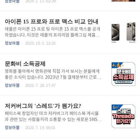
정보마블
2024. 1. 13. 02:29
욱 가까워졌다는 평가를 받고 있습니다. 기존에는 비트
이 있어 기차여행이 아쉬웠던 분들이 있으셨을 겁니다.
코인 선물 ETF만이 승인받았지만, 이번 승인을 통해 블
하지만 올해부터는 나이 걱정 없이 전 국민 누구나 즐기
랙록 등 11개의 현물 ETF..
는 기차여행이 될 수 있게 되었습니다. 목차 1. 바뀐 내
아이폰 15 프로와 프로 맥스 비교 안내
용 2. 패스권 비용 3. 이용열차 4. 이용기간과 이용방법
(좌석지정 방법) 5. 구매기간과 제휴혜택 6. 판매처(코
애플은 아이폰 15 프로 및 아이폰 15 프로 맥스를 공개
레일 내일로 바로가기) 7. 주의사항 바뀐 내용 '내일
하였습니다. 이것은 애플의 프리미엄 플래그십 제품으
로'는 한국철도공사(KORAIL)에서 제공하는 철도 여행
로, 새로운 티타늄 디자인, 액션 버튼, A17 Pro 칩, US
정보마블
2023. 10. 5. 22:23
패스권입니다. 이 패스권을 이용하면 정해진 기간 동안
B-C 포트 등을 특징으로 하며 가장 완전한 기능을 제공
전국의 대부분의 기차를 타고 자유롭게 여행할 수 있습
하는 아이폰입니다. 아이폰 15 프로의 시작 가격은 155
니다. 1. 전 국민 누구나 언제든지 이용가능해졌습니다.
만 원부터(미국은 999달러)이며, 아이폰 15 프로 맥스
문화비 소득공제
..
는 190만 원(미국은 1,199달러)부터 시작합니다. 프로
맥스 모델의 경우 작년 모델보다 미국기준 가격이 100
영화를 좋아해서 영화관에 직접 가서 보시는 분들에게
달러 상승한 것으로 알려져 있습니다. 또한, 이번 모델
좋은 소식이 있습니다. 2023년 7월 결제분부터 근로소
에서는 128GB 용량의 스토리지 옵션이 제외되었습니
득자가 신용카드 등으로 문화비를 사용한 금액에 대해
정보마블
2023. 7. 20. 17:47
다. 따라서, 이 모델을 구입하는 경우 사실상 가격 인상
소득공제를 해주는데 영화 관람료가 이번 7월부터 소득
만 있을 뿐 실질적인 기능 측면에서 큰 변화가 없다고
공제 항목에 포함된다고 합니다. 받을 수 있는 금액은
볼 수 있습니다. 아이폰 15 프로와 아이..
얼마나 되나요? 대중교통, 전통시장 소득공제분까지 포
저커버그의 '스레드'가 뭔가요?
함해서 연간 300만 원까지 가능합니다. 영화 티켓은 올
해 2023년 7월 결제분부터 적용됩니다. 공제율은 원래
페이스북 창업자인 마크 저커버그가 페이스북 게시물
30%인데, 정부의 '내수 활성화 대책'에 따르면 올해까
과 관련 있는 사람들끼리 소통할 수 있는 새로운 SNS인
지 40%로 한시적 확대한다고 합니다. 받을 수 있는 사
'스레드'를 출시했습니다. 스레드는 기존의 인스타그램
정보마블
2023. 7. 19. 00:01
람은 누구? 다음 두 가지 조건을 모두 충족해야 합니다.
처럼 사진 공유기능 뿐만 아니라 특정 주제에 대한 글을
1. 연간 총급여액이 7,000만 원 이하의 근로소득자이면
쓸 수 있다는 점에서 차별화되어 있습니다. 현재 우리나